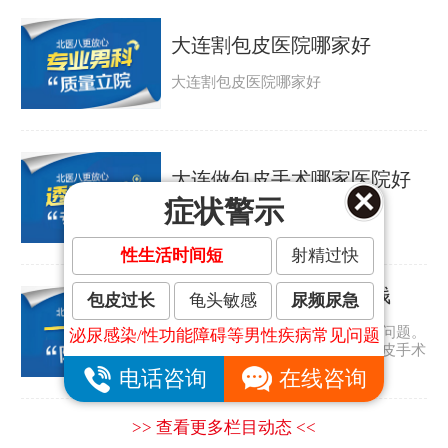
大连割包皮医院哪家好
大连割包皮医院哪家好
大连做包皮手术哪家医院好
症状警示
大连做包皮手术哪家医院好
性生活时间短
射精过快
大连割包皮手术要多少钱
包皮过长
龟头敏感
尿频尿急
包皮过长是许多男人都会遇到的问题。
泌尿感染/性功能障碍等男性疾病常见问题
那包皮怎么会太长呢？大连割包皮手术
要多少钱？...
电话咨询
在线咨询
>> 查看更多栏目动态 <<